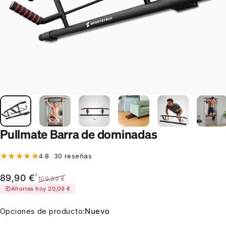
Pullmate Barra de dominadas
30 reseñas totales
4.8
30 reseñas
Precio de oferta
Precio habitual
*
89,90 €
109,99 €
Ahorras hoy 20,09 €
Opciones de producto
Opciones de producto:
Nuevo