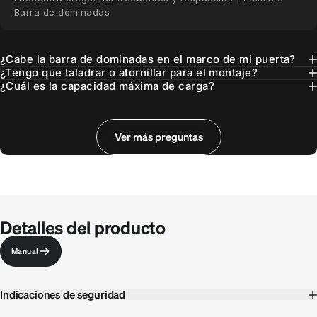
Barra de dominadas
¿Cabe la barra de dominadas en el marco de mi puerta?
¿Tengo que taladrar o atornillar para el montaje?
¿Cuál es la capacidad máxima de carga?
¿Qué posibilidades de entrenamiento ofrece la barra de
¿La barra de dominadas también es apta para
¿La barra es segura y respetuosa con el marco de la
¿Puedo complementar el entrenamiento con una app?
¿Cuánto pesa el producto y se guarda bien?
dominadas?
principiantes?
puerta?
Ver más preguntas
Detalles del producto
Manual
Indicaciones de seguridad