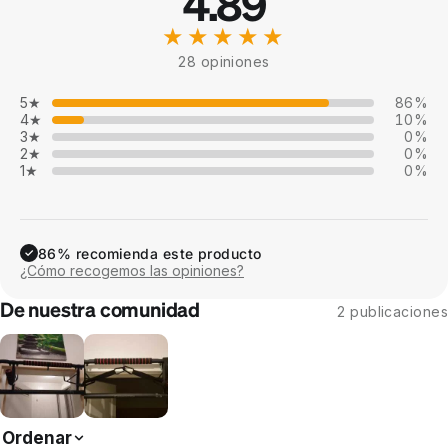
4.89
★★★★★
28 opiniones
5★
86%
4★
10%
3★
0%
2★
0%
1★
0%
86% recomienda este producto
✓
¿Cómo recogemos las opiniones?
De nuestra comunidad
2 publicaciones
Ordenar