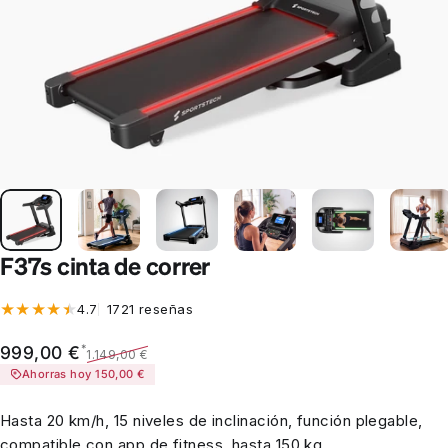
F37s cinta de correr
1721 reseñas totales
4.7
1721 reseñas
Precio de oferta
Precio habitual
*
999,00 €
1.149,00 €
Ahorras hoy 150,00 €
Hasta 20 km/h, 15 niveles de inclinación, función plegable,
compatible con app de fitness, hasta 150 kg