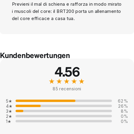
Previeni il mal di schiena e rafforza in modo mirato
i muscoli del core: il BRT200 porta un allenamento
del core efficace a casa tua.
Kundenbewertungen
4.56
★★★★★
85 recensioni
5★
62%
4★
26%
3★
8%
2★
0%
1★
0%