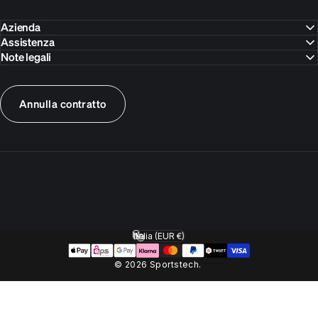
Azienda
Assistenza
Note legali
Annulla contratto
Italia (EUR €)
Paese/Area geografica
© 2026 Sportstech.