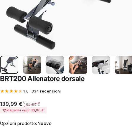
BRT200 Allenatore dorsale
334 recensioni totali
4.6
334 recensioni
Prezzo scontato
Prezzo di listino
*
139,99 €
169,99 €
Risparmi oggi 30,00 €
Opzioni prodotto
Opzioni prodotto:
Nuovo