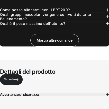
Come posso allenarmi con il BRT200?
Quali gruppi muscolari vengono coinvolti durante
l'allenamento?
Qual è il peso massimo dell'utente?
Quanti angoli di inclinazione ho a disposizione?
Quanto pesa la panca per la schiena?
Mostra altre domande
Dettagli del prodotto
Manuale
Avvertenze di sicurezza