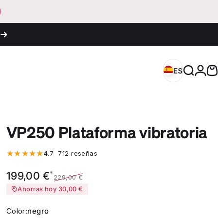
Iniciar
ES
España (EUR
Buscar
C
ES
España (EUR €)
VP250 Plataforma vibratoria
712 reseñas totales
4.7
712 reseñas
Precio de oferta
Precio habitual
*
199,00 €
229,00 €
Ahorras hoy 30,00 €
Color
Color:
negro