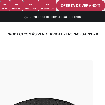
--
--
--
--
OFERTA DE VERANO %
DÍAS
HORAS
MINUTOS
SEGUNDOS
+3 millones
de clientes satisfechos
PRODUCTOS
MÁS VENDIDOS
OFERTAS
PACKS
APP
B2B