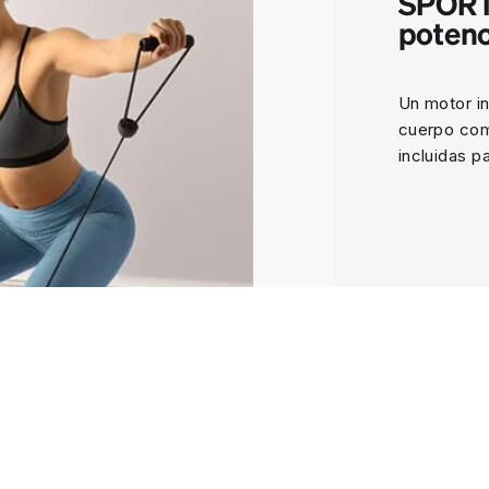
SPORT
potenc
Un motor i
cuerpo com
incluidas p