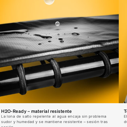
H2O-Ready – material resistente
T
La lona de salto repelente al agua encaja sin problema
E
sudor y humedad y se mantiene resistente – sesión tras
d