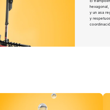
El trampolí
hexagonal,
y un asa re
y respetuos
coordinació