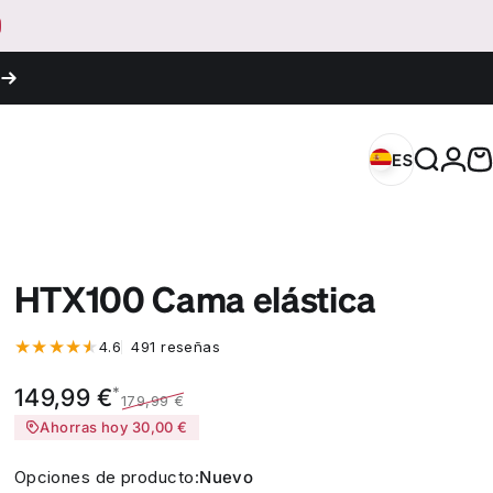
Iniciar
ES
España (EUR
Buscar
C
ES
España (EUR €)
HTX100 Cama elástica
491 reseñas totales
4.6
491 reseñas
Precio de oferta
Precio habitual
*
149,99 €
179,99 €
Ahorras hoy 30,00 €
Opciones de producto
Opciones de producto:
Nuevo