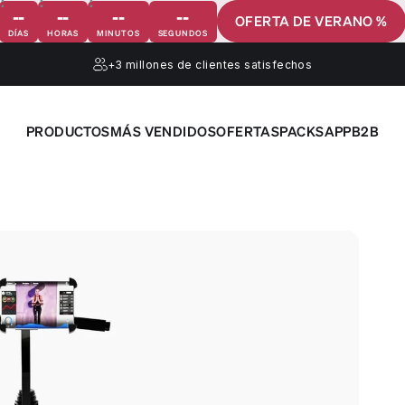
--
--
--
--
OFERTA DE VERANO %
DÍAS
HORAS
MINUTOS
SEGUNDOS
+3 millones
de clientes satisfechos
PRODUCTOS
MÁS VENDIDOS
OFERTAS
PACKS
APP
B2B